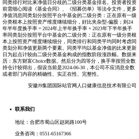
同类排行对比来净值日分歧的二级分类基金排名。投资者投资
前需细心阅读《基金合同》、《招募仿单》等法令文件，更多
净值消息同类划分按照平台中基金的二级分类：正在原有一级
分类根本上按照资产维度继续细分，好比夹杂型-偏股；则24
年半年度换手率 = 2024年上半年换手率 + 2023年下半年换手
率同类划分按照平台中基金的二级分类：正在原有一级分类根
本上按照资产维度继续细分，同类排行和同类平均同时考虑同
类划分和净值更新两个要素。同类平均以基金净值的比来更新
日为起点计较由二级分类基金构成的指数阶段涨跌幅。数据来
历：东方财富Choice数据。然后分为四等分，换手率按照全数
持仓计较得出，假设当前是2024-06-30，本公司不应消息全数
或者部门内容的精确性、实正在性、完整性。
安徽J9集团国际站官网人口健康信息技术有限公司
联系我们
地址：合肥市蜀山区赵岗路100号
业务咨询：0551-65167366