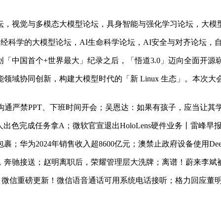
，视觉与多模态大模型论坛，具身智能与强化学习论坛，大模
经科学的大模型论坛，AI生命科学论坛，AI安全与对齐论坛，
中国首个+世界最大」纪录之后，「悟道3.0」迈向全面开源
同创新，构建大模型时代的「新 Linux 生态」。本次大会，「
内部沟通严禁PPT、下班时间开会；吴恩达：如果有孩子，应当让
出色完成任务拿A；微软官宣退出HoloLens硬件业务丨雷峰早
2024年销售收入超8600亿元；澳禁止政府设备使用Deep
奔驰接送；赵明离职后，荣耀管理层大洗牌；离谱！蔚来李斌
%；微信重磅更新！微信语音通话可用系统电话接听；格力回应董