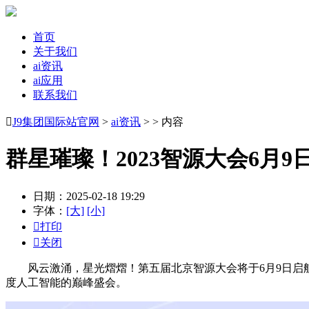
首页
关于我们
ai资讯
ai应用
联系我们

J9集团国际站官网
>
ai资讯
> > 内容
群星璀璨！2023智源大会6月9
日期：2025-02-18 19:29
字体：
[大]
[小]

打印

关闭
风云激涌，星光熠熠！第五届北京智源大会将于6月9日启航
度人工智能的巅峰盛会。