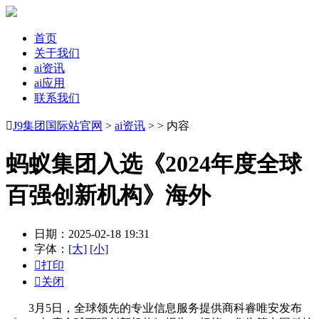
首页
关于我们
ai资讯
ai应用
联系我们

J9集团国际站官网
>
ai资讯
> > 内容
蚂蚁集团入选《2024年度全球
百强创新机构》海外
日期：2025-02-18 19:31
字体：
[大]
[小]

打印

关闭
3月5日，全球领先的专业信息服务提供商科睿唯安发布