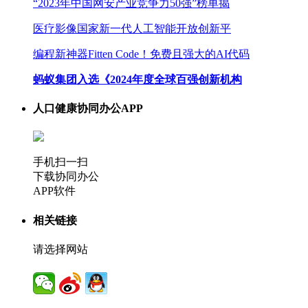
“2023年中国网安产业竞争力50强”榜单揭
医疗影像国家新一代人工智能开放创新平
编程新神器Fitten Code！免费且强大的AI代码
蚂蚁集团入选《2024年度全球百强创新机构
人口健康协同办公APP
手机扫一扫
下载协同办公
APP软件
相关链接
请选择网站