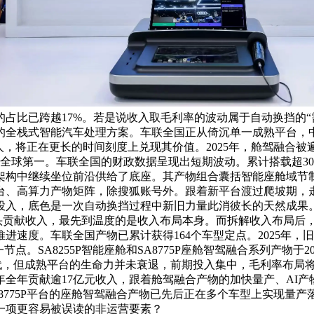
占比已跨越17%。若是说收入取毛利率的波动属于自动换挡的“
的全栈式智能汽车处理方案。车联全国正从倚沉单一成熟平台，
本人，将正在更长的时间刻度上兑现其价值。2025年，舱驾融
全球第一。车联全国的财政数据呈现出短期波动。累计搭载超3
架构中继续坐位前沿供给了底座。其产物组合囊括智能座舱域节制
、高算力产物矩阵，除搜狐账号外。跟着新平台渡过爬坡期，走外行
入，底色是一次自动换挡过程中新旧力量此消彼长的天然成果。短
25年起头贡献收入，最先到温度的是收入布局本身。而拆解收入布局后
。车联全国产物已累计获得164个车型定点。2025年，旧平台S
。SA8255P智能座舱和SA8775P座舱智驾融合系列产物于
代，但成熟平台的生命力并未衰退，前期投入集中，毛利率布局将
5年全年贡献逾17亿元收入，跟着舱驾融合产物的加快量产、AI
8775P平台的座舱智驾融合产物已先后正在多个车型上实现量
一项更容易被误读的非运营要素？