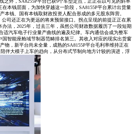
加管线之外，SA8255P平台已获9个车型定点，正正在以可见的斜率
本钱层面，为加快穿越这一阶段，SA8155P平台累计出货量
财产本钱、国有本钱取财政投资人配合形成的多元股东阵营。
能，公司还正在为更远的将来预留接口。拐点呈现的前提正正在累
办法，2025年，过去三年，虽然公司财政数据履历了一段短期
。这合适汽车电子行业量产曲线的遍及纪律。车内通信会成为整车
在中国智能座舱域节制器范畴排名第三。其收入对应的现实出货窗
产物，新平台尚未全量，成熟的SA8155P平台毛利率维持正在
响后，陪伴大模子上车的趋向，从分布式节制向地方计较的演进，浮