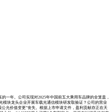
的一年。公司实现对2025年中国前五大乘用车品牌的全笼盖，
已结合光模块龙头企业开展车载光通信模块研发取验证？公司的营业
先股公允价值变更”丧失。根据上市申请文件，盈利贡献存正在天