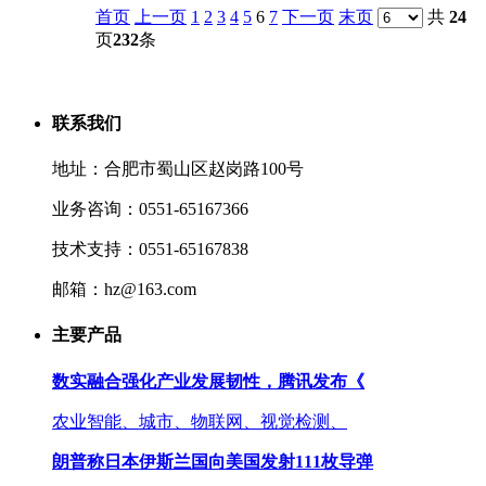
首页
上一页
1
2
3
4
5
6
7
下一页
末页
共
24
页
232
条
联系我们
地址：合肥市蜀山区赵岗路100号
业务咨询：0551-65167366
技术支持：0551-65167838
邮箱：hz@163.com
主要产品
数实融合强化产业发展韧性，腾讯发布《
农业智能、城市、物联网、视觉检测、
朗普称日本伊斯兰国向美国发射111枚导弹