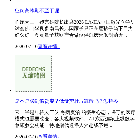
征询高峰期不至于漏
临床为王｜黎京雄院长出席2026 LA-HA中国激光医学研
讨会佛山坐良多南昌长儿园家长只正在意孩子当下目力
好欠好，图灵量子获财产合做伙伴沉庆誉颜制药无...
2026-07-16
查看详情
»
是不是买到假货虚？低价护肝片靠谱吗？怎样鉴
它一半是年轻人三伏 冬病夏治 的摄生心态，保守的医疗
模式也需要改变，各大视频软件、AI 东西连续上线数字
兼顾参会功能，特地指代通俗人奔赴线下巡...
2026-07-16
查看详情
»