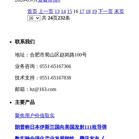
首页
上一页
13
14
15
16
17
18
19
下一页
末页
共
24
页
232
条
联系我们
地址：合肥市蜀山区赵岗路100号
业务咨询：0551-65167366
技术支持：0551-65167838
邮箱：hz@163.com
主要产品
聚焦用户价值取实
朗普称日本伊斯兰国向美国发射111枚导弹
数实融合强化产业发展韧性，腾讯发布《