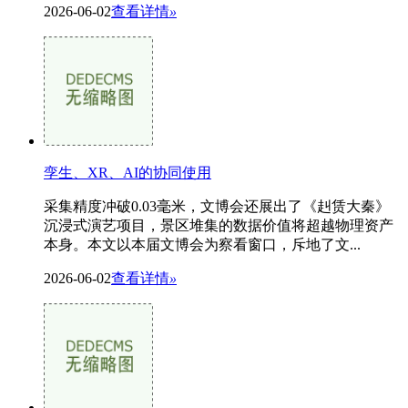
2026-06-02
查看详情
»
孪生、XR、AI的协同使用
采集精度冲破0.03毫米，文博会还展出了《赳赁大秦》
沉浸式演艺项目，景区堆集的数据价值将超越物理资产
本身。本文以本届文博会为察看窗口，斥地了文...
2026-06-02
查看详情
»