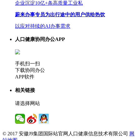
企业沉淀10亿+条高质量工业私
蔚来办事专员为出行途中的用户供给热饮
以应对持续的AI办事需求
人口健康协同办公APP
手机扫一扫
下载协同办公
APP软件
相关链接
请选择网站
© 2017 安徽J9集团国际站官网人口健康信息技术有限公司
网