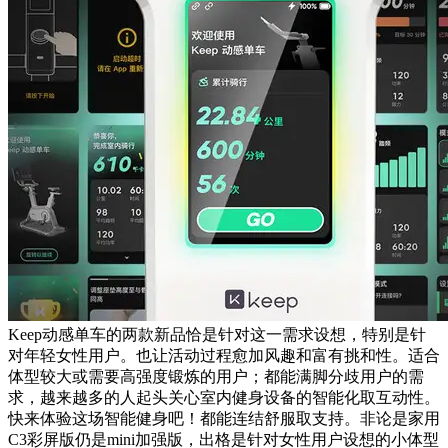
Keep动感单车的两款新品恰是针对这一需求设想，特别是针
对年轻女性用户。也让活动过程愈加风趣和富有挑和性。适合
体型较大或需要高强度锻炼的用户；都能满脚分歧用户的需
求，越来越多的人起头关心室内健身设备的智能化取互动性。
快来体验这场智能健身吧！都能连结舒服取支持。非论是家用
C3彩屏版仍是mini加强版，出格是针对女性用户设想的小体型