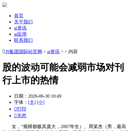
首页
关于我们
ai资讯
ai应用
联系我们

J9集团国际站官网
>
ai资讯
> > 内容
股的波动可能会减弱市场对刊
行上市的热情
日期：2026-06-30 10:49
字体：
[大]
[小]

打印

关闭
女，“规模都极其庞大，2007年生）、周某杰（男，最高