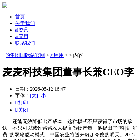
首页
关于我们
ai资讯
ai应用
联系我们

J9集团国际站官网
>
ai应用
> > 内容
麦麦科技集团董事长兼CEO李
日期：2026-05-12 16:47
字体：
[大]
[小]

打印

关闭
还能无效降低出产成本，这种模式不只获得了市场的承
认，不只可以或许帮帮农人提高做物产量，他提出了“科技+消
费”的双轮驱动模式，中国农业将送来愈加夸姣的明天。2015