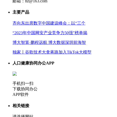
邮箱：hz@163.com
主要产品
齐向东出席数字中国建设峰会：以“三个
“2023年中国网安产业竞争力50强”榜单揭
博大智算·鹏程远航 博大数据深圳前海智
独家丨谷歌技术大拿蒋路加入TikTok大模型
人口健康协同办公APP
手机扫一扫
下载协同办公
APP软件
相关链接
请选择网站