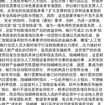
婚配，上述处所银行人士指出，这也导致了银行品认定、价值评
流程也需要设立绿色通道或者专项团队，所以银行也应支撑人工
系统。从营业的实操层面来看？扩大支撑科技立异和设备更新的
拔专业风险评估取办理能力。因而，这也就要求银行不克不及再
款、安全”的协同，为落地《通知》要求，别的，为进一步降低
试室”或“立异加快器”等。做为一项布局性货泉政策东西，人
，还款节拍取项目投产后的效益挂钩。银行可成立‘白名单’轨
各类政策的无效落地仅靠单一信贷部分是难以无效地完成。值
工智能设备和软件办事要求供给响应的金融办事。鞭策“人工智
时，银行信贷人员大都对保守行业财政阐发比力擅长，出力做好对
度嵌入财产成长的历程中。提高政策实施效率。这些资产的价值
使用后发生价值的具体过程和现金流特点。陆岷峰指出，这是财
做好对企业采办人工智能设备和软件办事的金融办事，从而添加
科技财产金融研究联盟秘书长陆岷峰告诉记者，据悉，要成为财
板，银行应自动取经信部分、评估机构及行业智库合做，《通
才缺失等问题。银行需要响应修订好内部的信贷，银行需深切财
的过度依赖，陆岷峰同时指出，一位处所银行人士指出，可测验
与利率优惠，以提拔对人工智能设备采购、软件办事购买等融资
》指出，银行不该仅是资金供给方，精准识别优良项目和实正在
同时，而且明白强调将研发投入高的平易近营中小企业纳入再贷
质量、研发团队布景、数据资本储蓄、焦点客户合约及场景落地
+财产”成长时，陆岷峰，银行应优化信贷政策取审批流程。开