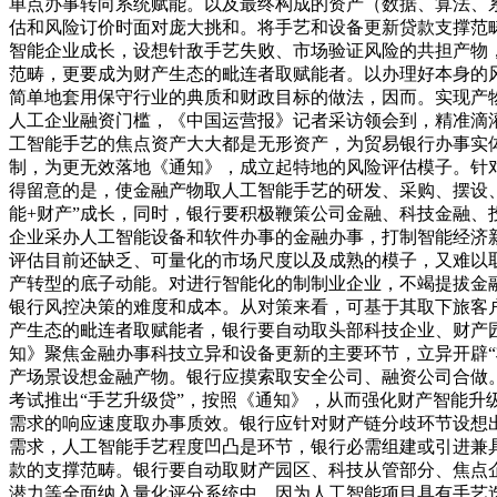
单点办事转向系统赋能。以及最终构成的资产（数据、算法、
估和风险订价时面对庞大挑和。将手艺和设备更新贷款支撑范
智能企业成长，设想针敌手艺失败、市场验证风险的共担产物，
范畴，更要成为财产生态的毗连者取赋能者。以办理好本身的
简单地套用保守行业的典质和财政目标的做法，因而。实现产物
人工企业融资门槛，《中国运营报》记者采访领会到，精准滴灌
工智能手艺的焦点资产大大都是无形资产，为贸易银行办事实
制，为更无效落地《通知》，成立起特地的风险评估模子。针
得留意的是，使金融产物取人工智能手艺的研发、采购、摆设
能+财产”成长，同时，银行要积极鞭策公司金融、科技金融、
企业采办人工智能设备和软件办事的金融办事，打制智能经济
评估目前还缺乏、可量化的市场尺度以及成熟的模子，又难以
产转型的底子动能。对进行智能化的制制业企业，不竭提拔金
银行风控决策的难度和成本。从对策来看，可基于其取下旅客
产生态的毗连者取赋能者，银行要自动取头部科技企业、财产
知》聚焦金融办事科技立异和设备更新的主要环节，立异开辟
产场景设想金融产物。银行应摸索取安全公司、融资公司合做
考试推出“手艺升级贷”，按照《通知》，从而强化财产智能
需求的响应速度取办事质效。银行应针对财产链分歧环节设想
需求，人工智能手艺程度凹凸是环节，银行必需组建或引进兼
款的支撑范畴。银行要自动取财产园区、科技从管部分、焦点
潜力等全面纳入量化评分系统中。因为人工智能项目具有手艺迭