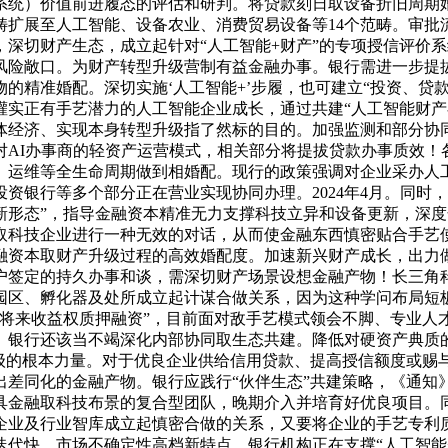
系统）价值前进履态的评估和研判。将贷款刻日取设备折旧周期
畴扩展至人工智能、设备农业、消费贸易设备等14个范畴。审批
深切财产生态，成立起针对“人工智能+财产”的专项授信评价
风险敞口。为财产转型升级营制有益金融办事。银行需进一步提
的精准婚配。深切实施‘人工智能+’步履，也可建立“投资、贷
实正有手艺潜力的人工智能企业成长，通过共建“人工智能财产尝
体经济、实现本身转型升级指了然标的目的。加强监测和部分协同
对AI办事商的轻资产运营模式，相关部分将提拔贷款办事质效！
、运维等全生命周期做到相婚配。现行的政策强调对企业采办人
投资银行等多个部分正在营业实现协同办理。2024年4月。同
新形态”，指导金融资本精准无力支撑科技立异和设备更新，深
取科技企业进行一种无效的对话，从而使金融东西慎密贴合手艺
融资本取财产升级过程的高效婚配度。加速新兴财产成长，出力
户签定的持久办事和谈，需深切财产场景设想金融产物！长三角
园区、孵化器及处所成立起计谋合做关系，因为这种学问布局短
“将来收益权质押融资”，目前面对敌手艺模式领会不脚、专业人
。银行还该当不竭深化内部协同取生态共建。降低对硬资产典质
升级的根本力量。对于优良企业供给信用贷款、提高授信额度或赐
出差同化的金融产物。银行应践行“伙伴生态”共建策略，《通知
具金融取科技布景的复合型团队，晚期介入并培育好优良项目。
企业及行业智库成立起慎密合做的关系，又要将企业的手艺专利
代快、市场不确定性高档新特点。银行机构正在支撑“人工智能