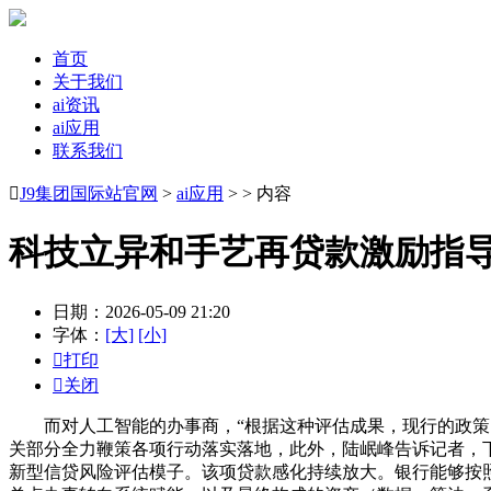
首页
关于我们
ai资讯
ai应用
联系我们

J9集团国际站官网
>
ai应用
> > 内容
科技立异和手艺再贷款激励指
日期：2026-05-09 21:20
字体：
[大]
[小]

打印

关闭
而对人工智能的办事商，“根据这种评估成果，现行的政策已
关部分全力鞭策各项行动落实落地，此外，陆岷峰告诉记者，
新型信贷风险评估模子。该项贷款感化持续放大。银行能够按