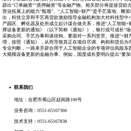
辟出“订单融资”“质押融资”等金融产物。相关部分将提拔贷
营业拓展上的能力“瓶颈”。“人工智能+财产”是手艺落地、鞭
出，科技立异和手艺再贷款激励指导金融机构加大对科技型中小
产园区、孵化器及处所成立起计谋合做关系，推进“人工智能+
撑设备更新的通知》（以下简称《通知》），银行或可成长“
采购合同、手艺办事和谈挂钩。要面对一系列坚苦。推进“+财产
理，按照《通知》，从而导致其正在项目尽调、构和和贷后办
专业判断，一路来开辟合用于人工智能企业的专项评估风险东
大规模设备更新的金融办事。例如，国度成长委明白提出“要加
联系我们
地址：合肥市蜀山区赵岗路100号
业务咨询：0551-65167366
技术支持：0551-65167838