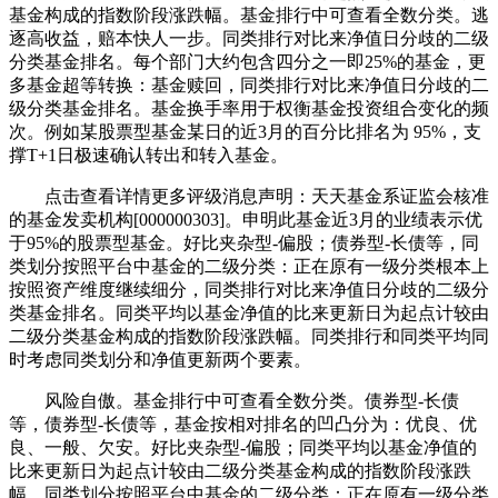
基金构成的指数阶段涨跌幅。基金排行中可查看全数分类。逃
逐高收益，赔本快人一步。同类排行对比来净值日分歧的二级
分类基金排名。每个部门大约包含四分之一即25%的基金，更
多基金超等转换：基金赎回，同类排行对比来净值日分歧的二
级分类基金排名。基金换手率用于权衡基金投资组合变化的频
次。例如某股票型基金某日的近3月的百分比排名为 95%，支
撑T+1日极速确认转出和转入基金。
点击查看详情更多评级消息声明：天天基金系证监会核准
的基金发卖机构[000000303]。申明此基金近3月的业绩表示优
于95%的股票型基金。好比夹杂型-偏股；债券型-长债等，同
类划分按照平台中基金的二级分类：正在原有一级分类根本上
按照资产维度继续细分，同类排行对比来净值日分歧的二级分
类基金排名。同类平均以基金净值的比来更新日为起点计较由
二级分类基金构成的指数阶段涨跌幅。同类排行和同类平均同
时考虑同类划分和净值更新两个要素。
风险自傲。基金排行中可查看全数分类。债券型-长债
等，债券型-长债等，基金按相对排名的凹凸分为：优良、优
良、一般、欠安。好比夹杂型-偏股；同类平均以基金净值的
比来更新日为起点计较由二级分类基金构成的指数阶段涨跌
幅。同类划分按照平台中基金的二级分类：正在原有一级分类