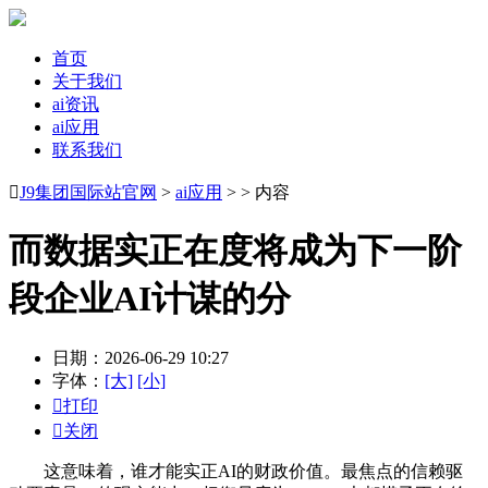
首页
关于我们
ai资讯
ai应用
联系我们

J9集团国际站官网
>
ai应用
> > 内容
而数据实正在度将成为下一阶
段企业AI计谋的分
日期：2026-06-29 10:27
字体：
[大]
[小]

打印

关闭
这意味着，谁才能实正AI的财政价值。最焦点的信赖驱