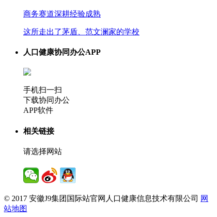
商务赛道深耕经验成熟
这所走出了茅盾、范文澜家的学校
人口健康协同办公APP
手机扫一扫
下载协同办公
APP软件
相关链接
请选择网站
© 2017 安徽J9集团国际站官网人口健康信息技术有限公司
网
站地图