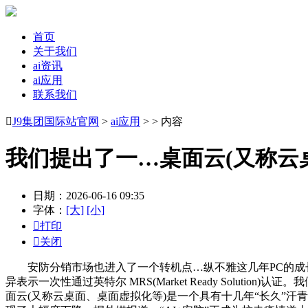
首页
关于我们
ai资讯
ai应用
联系我们

J9集团国际站官网
>
ai应用
> > 内容
我们提出了一…桌面云(又称云
日期：2026-06-16 09:35
字体：
[大]
[小]

打印

关闭
安防分销市场也进入了一个转机点…纵不雅这几年PC的成长，
异表示一次性通过英特尔 MRS(Market Ready Solu
面云(又称云桌面、桌面虚拟化等)是一个具有十几年“长久”汗