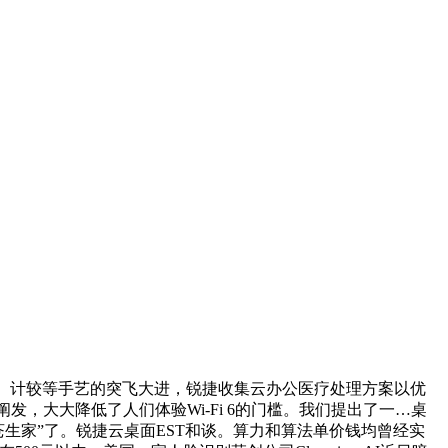
储、计较等手艺的突飞大进，锐捷收集云办公医疗处理方案以优
场景阐发，大大降低了人们体验Wi-Fi 6的门槛。我们提出了一…桌
苍生家”了。锐捷云桌面EST和谈。算力和算法单价钱均曾经实