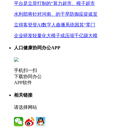
平台是立异打制的“算力超市、模子超市
水利部将针对河南、的干旱防御应提拔至
立得客登登AI数字人曲播系统因其“零门
企业研发轻量化大模子或压缩千亿级大模
人口健康协同办公APP
手机扫一扫
下载协同办公
APP软件
相关链接
请选择网站