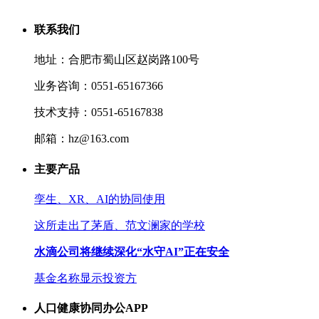
联系我们
地址：合肥市蜀山区赵岗路100号
业务咨询：0551-65167366
技术支持：0551-65167838
邮箱：hz@163.com
主要产品
孪生、XR、AI的协同使用
这所走出了茅盾、范文澜家的学校
水滴公司将继续深化“水守AI”正在安全
基金名称显示投资方
人口健康协同办公APP